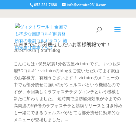
052 231 7688
info@victoire0310.com
年末までに部分痩せしたいお客様朗報です！
2024/10/25
|
Staff Blog
こんにちは♪ 伏見駅裏1分名古屋victoireです。 いつも深
層3Dコルギ・victoireのblogをご覧いただいてます沢山
のお客様方、有難うございます！ victoireのメニューの
中でも部分痩せに強いのがウェルスパという機械なので
すが、今回新しくラフォステラダヴィンチという機械も
新たに加わりました。 短時間で脂肪燃焼効果が今までの
高周波の約3倍のラフォステラと筋膜リリースと引き締め
も一緒にできるウェルスパがとても部分痩せに効果的な
メニューが登場しました。...