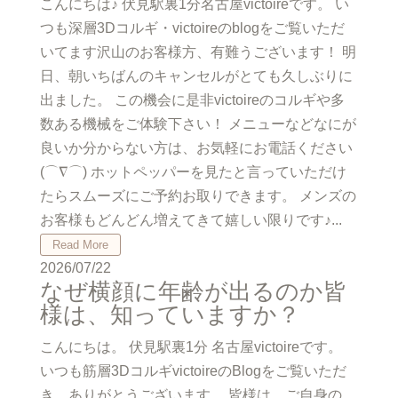
こんにちは♪ 伏見駅裏1分名古屋victoireです。 い
つも深層3Dコルギ・victoireのblogをご覧いただ
いてます沢山のお客様方、有難うございます！ 明
日、朝いちばんのキャンセルがとても久しぶりに
出ました。 この機会に是非victoireのコルギや多
数ある機械をご体験下さい！ メニューなどなにが
良いか分からない方は、お気軽にお電話ください
(⌒∇⌒) ホットペッパーを見たと言っていただけ
たらスムーズにご予約お取りできます。 メンズの
お客様もどんどん増えてきて嬉しい限りです♪...
Read More
2026/07/22
なぜ横顔に年齢が出るのか皆
様は、知っていますか？
こんにちは。 伏見駅裏1分 名古屋victoireです。
いつも筋層3DコルギvictoireのBlogをご覧いただ
き、ありがとうございます。 皆様は、ご自身の