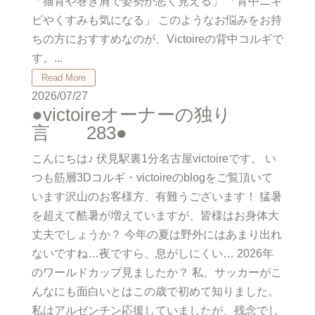
「猫背や巻き肩で姿勢が悪く見える」 「背中ニキ
ビやくすみも気になる」 このようなお悩みをお持
ちの方におすすめなのが、Victoireの背中コルギで
す。...
Read More
2026/07/27
●victoireオーナーの独り
言 283●
こんにちは♪ 伏見駅裏1分名古屋victoireです。 い
つも筋層3Dコルギ・victoireのblogをご覧頂いて
います沢山のお客様方、有難うございます！ 猛暑
を超えて酷暑が増えていますが、皆様はお身体大
丈夫でしょうか？ 今年の夏は野外にはあまり出れ
ないですね…夜ですら、息がしにくい… 2026年
のワールドカップ見ましたか？ 私、サッカーがこ
んなにも面白いとはこの歳で初めて知りました。
私はアルゼンチン応援していましたが、残念でし