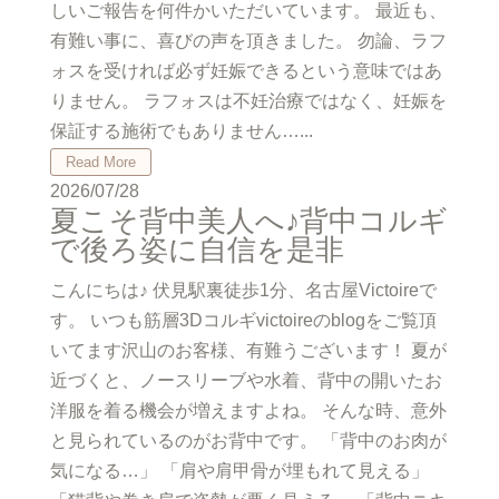
しいご報告を何件かいただいています。 最近も、
有難い事に、喜びの声を頂きました。 勿論、ラフ
ォスを受ければ必ず妊娠できるという意味ではあ
りません。 ラフォスは不妊治療ではなく、妊娠を
保証する施術でもありません…...
Read More
2026/07/28
夏こそ背中美人へ♪背中コルギ
で後ろ姿に自信を是非
こんにちは♪ 伏見駅裏徒歩1分、名古屋Victoireで
す。 いつも筋層3Dコルギvictoireのblogをご覧頂
いてます沢山のお客様、有難うございます！ 夏が
近づくと、ノースリーブや水着、背中の開いたお
洋服を着る機会が増えますよね。 そんな時、意外
と見られているのがお背中です。 「背中のお肉が
気になる…」 「肩や肩甲骨が埋もれて見える」