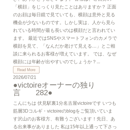
「横顔」をじっくり見たことはありますか？ 正面
のお顔は毎日鏡で見ていても、横顔は意外と見る
機会が少ないものです。しかし実は、人から見ら
れている時間が最も長いのは横顔だと言われてい
ます。 最近ではSNSやスマートフォンのカメラで
横顔を見て、「なんだか老けて見える…」とご相
談に来られるお客様が増えています。 では、なぜ
横顔には年齢が出やすいのでしょうか？...
Read More
2026/07/21
●victoireオーナーの独り
言 282●
こんにちは 伏見駅裏1分名古屋victoireです いつも
筋層3Dコルギ・victoireのblogをご覧頂いていま
す沢山のお客様方、有難うございます！先日、あ
る出来事がありました 私は15年以上通って下さっ