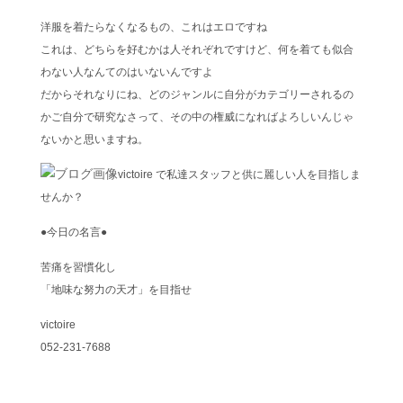
洋服を着たらなくなるもの、これはエロですね
これは、どちらを好むかは人それぞれですけど、何を着ても似合
わない人なんてのはいないんですよ
だからそれなりにね、どのジャンルに自分がカテゴリーされるの
かご自分で研究なさって、その中の権威になればよろしいんじゃ
ないかと思いますね。
victoire で私達スタッフと供に麗しい人を目指しま
せんか？
●今日の名言●
苦痛を習慣化し
「地味な努力の天才」を目指せ
victoire
052-231-7688