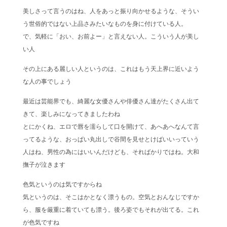
美しさって言うのはね、人をあっと振り向かせるような、そうい
う世俗的ではない上品さみたいなものを身に付けている人。
で、気軽に「おい、お前よー」と言えない人。こういう人が美し
い人
その上にある麗しい人というのは、これはもう天上界に近いよう
な人の事でしょう
最近は芸能界でも、綺麗な女優さんや俳優さん達がたくさん出て
きて、楽しみになってきましたわね
とにかくね、エロで唇を濡らして口を開けて、あへあへなんて言
ってるような、おっぱい丸出しで谷間を見せとけばいいっていう
人はね、男性の為にはいいんだけども、そればかりではね。大和
撫子が泣きます
色気というのは気ですからね
気というのは、そこはかとなく漂うもの。空気とおんなじですか
ら、服を厳重に着ていても漂う。後ろ姿でもそれが出てる。これ
が色気ですね