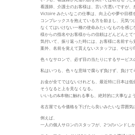
看護師、介護士のお客様は、言い方悪いですが、
Victoire みたいなこの仕事は、向上心や夢
コンプレックスを抱えている方を励まし、元気つ
なくてはいけない一種の使命みたいなものを感じ
様からの指名やお客様からの信頼はどんどんとて
気付いて、振り返った時には、お客様に名前すら
案外、名前を覚えて貰えないスタッフは、やはり
色々なサロンで、必ず目の当たりにするサービス
私はいつも、色々な意味で腐らず負けず、負けて
お金が全てではないけれども、最近特に日本は低
そうなると上を見なくなる。
いいもの&本物に触れる事も、絶対的に大事なよ
名古屋でも今価格を下げたら良いみたいな雰囲気
例えば、
一人の個人サロンのスタッフが、2つのハンドしか