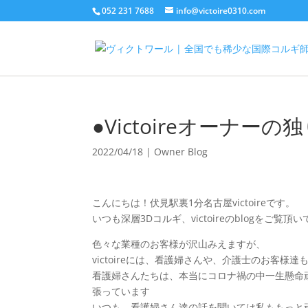
052 231 7688
info@victoire0310.com
●Victoireオーナ
2022/04/18
|
Owner Blog
こんにちは！伏見駅裏1分名古屋victoireです。
いつも深層3Dコルギ、victoireのblogをご
色々な業種のお客様が沢山みえますが、
victoireには、看護婦さんや、介護士のお客様
看護婦さんたちは、本当にコロナ禍の中一生懸命
張っています
いつも、看護婦さん達の話を聞いては私ももっと