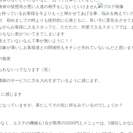
身体や状態等が悪い人達の相手をしないといけません
や目標を持っているお客様を今よりもっと輝かせてあげる事、悩みを抱えてい
け 初めましての時よりも絶対的に心身ともに、良い方に変化をさせて
ながらお客様に入るスタッフと、ただただ、作業で入るスタッフでは、
つもない差がついてきてしまいます
覚えていないなんて事が無いように！！
印象が薄いしお客様達との関係性もキチンと作れていないんだと思いま
の格差
られないってなります（笑）
価格のサービスに力を入れすぎているように感じます。
うに感じます
になっていますが、果たしてその先に何をみているのでしょうか？
なく、エステの機械も1台が限界の5000円とメニューは、5個位しかな