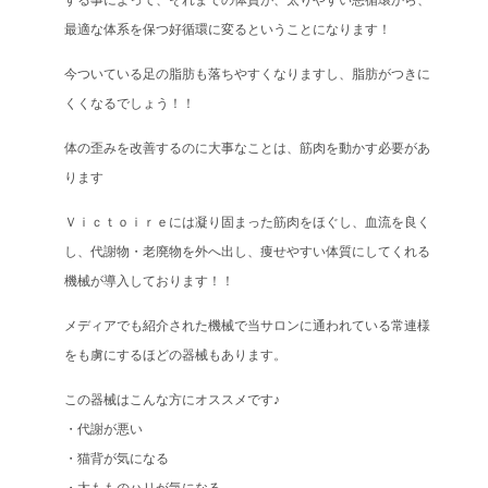
する事によって、それまでの体質が、太りやすい悪循環から、
最適な体系を保つ好循環に変るということになります！
今ついている足の脂肪も落ちやすくなりますし、脂肪がつきに
くくなるでしょう！！
体の歪みを改善するのに大事なことは、筋肉を動かす必要があ
ります
Ｖｉｃｔｏｉｒｅには凝り固まった筋肉をほぐし、血流を良く
し、代謝物・老廃物を外へ出し、痩せやすい体質にしてくれる
機械が導入しております！！
メディアでも紹介された機械で当サロンに通われている常連様
をも虜にするほどの器械もあります。
この器械はこんな方にオススメです♪
・代謝が悪い
・猫背が気になる