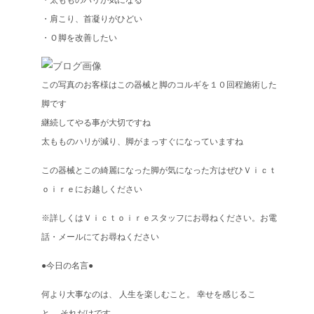
・太もものハリが気になる
・肩こり、首凝りがひどい
・Ｏ脚を改善したい
この写真のお客様はこの器械と脚のコルギを１０回程施術した
脚です
継続してやる事が大切ですね
太もものハリが減り、脚がまっすぐになっていますね
この器械とこの綺麗になった脚が気になった方はぜひＶｉｃｔ
ｏｉｒｅにお越しください
※詳しくはＶｉｃｔｏｉｒｅスタッフにお尋ねください。お電
話・メールにてお尋ねください
●今日の名言●
何より大事なのは、 人生を楽しむこと。 幸せを感じるこ
と、 それだけです。