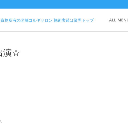
ALL MEN
に出演☆
e」