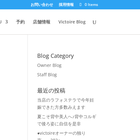
お問い合わせ
採用情報
0 Items
U
予約
店舗情報
Victoire Blog
Blog Category
Owner Blog
Staff Blog
最近の投稿
当店のラフォステラで今年妊
娠できた方多数みえます
夏こそ背中美人へ♪背中コルギ
で後ろ姿に自信を是非
●victoireオーナーの独り