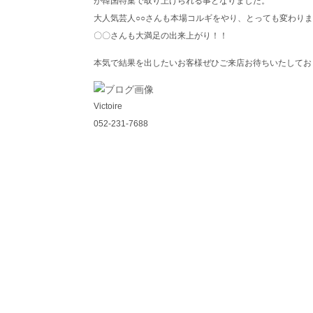
が韓国特集で取り上げられる事となりました。
大人気芸人○○さんも本場コルギをやり、とっても変わり
〇〇さんも大満足の出来上がり！！
本気で結果を出したいお客様ぜひご来店お待ちいたしてお
Victoire
052-231-7688