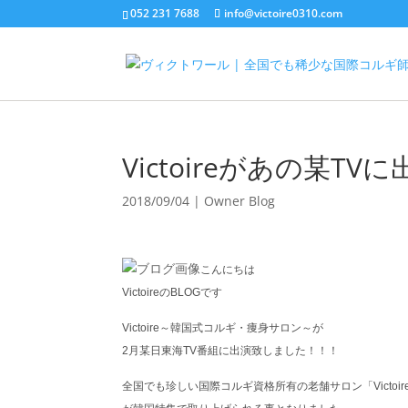
052 231 7688
info@victoire0310.com
Victoireがあの某TV
2018/09/04
|
Owner Blog
こんにちは
VictoireのBLOGです
Victoire～韓国式コルギ・痩身サロン～が
2月某日東海TV番組に出演致しました！！！
全国でも珍しい国際コルギ資格所有の老舗サロン「Victoir