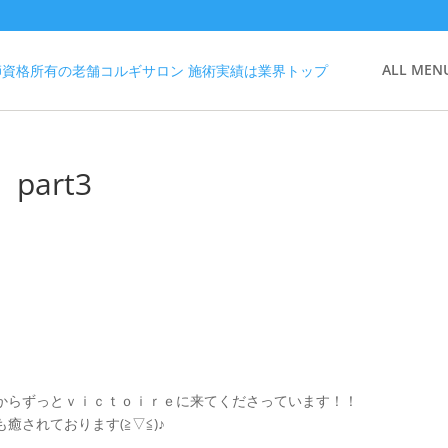
ALL MEN
art3
からずっとｖｉｃｔｏｉｒｅに来てくださっています！！
されております(≧▽≦)♪