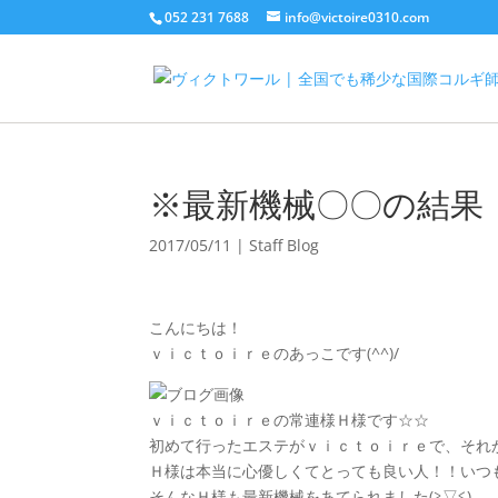
052 231 7688
info@victoire0310.com
※最新機械〇〇の結果 p
2017/05/11
|
Staff Blog
こんにちは！
ｖｉｃｔｏｉｒｅのあっこです(^^)/
ｖｉｃｔｏｉｒｅの常連様Ｈ様です☆☆
初めて行ったエステがｖｉｃｔｏｉｒｅで、それ
Ｈ様は本当に心優しくてとっても良い人！！いつも癒
そんなＨ様も最新機械をあてられました(≧▽≦)