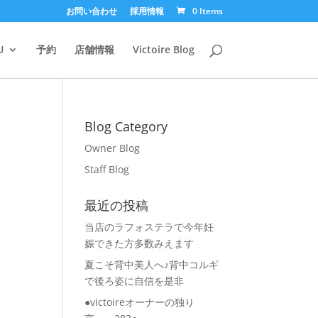
お問い合わせ
採用情報
0 Items
U
予約
店舗情報
Victoire Blog
Blog Category
Owner Blog
Staff Blog
最近の投稿
当店のラフォステラで今年妊
娠できた方多数みえます
夏こそ背中美人へ♪背中コルギ
で後ろ姿に自信を是非
●victoireオーナーの独り