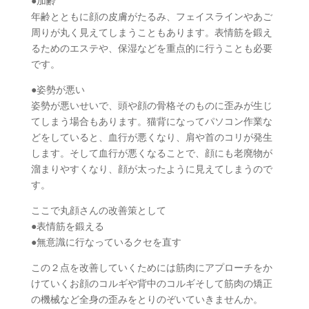
●加齢
年齢とともに顔の皮膚がたるみ、フェイスラインやあご
周りが丸く見えてしまうこともあります。表情筋を鍛え
るためのエステや、保湿などを重点的に行うことも必要
です。
●姿勢が悪い
姿勢が悪いせいで、頭や顔の骨格そのものに歪みが生じ
てしまう場合もあります。猫背になってパソコン作業な
どをしていると、血行が悪くなり、肩や首のコリが発生
します。そして血行が悪くなることで、顔にも老廃物が
溜まりやすくなり、顔が太ったように見えてしまうので
す。
ここで丸顔さんの改善策として
●表情筋を鍛える
●無意識に行なっているクセを直す
この２点を改善していくためには筋肉にアプローチをか
けていくお顔のコルギや背中のコルギそして筋肉の矯正
の機械など全身の歪みをとりのぞいていきませんか。