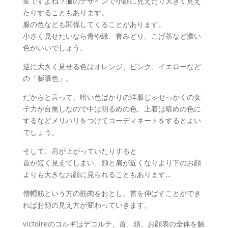
変ですよね？服のデザインで小顔に見えたり大きく見え
たりすることもあります。
服の色なども関係してくることがあります。
小さく見せたいなら青や緑、青みどり、こげ茶など濃い
色がいいでしょう。
逆に大きく見せる色はオレンジ、ピンク、イエローなど
の「膨張色」。
だからと言って、暗い色ばかりの洋服じゃせっかくの女
子力が台無しなので中は明るめの色、上着は暗めの色に
するなどメリハリをつけてコーディネートをするとよい
でしょう。
そして、肩が上がっていたりすると
首が短く見えてしまい、顔と肩が近くなりより下のお顔
よりも大きなお顔に見られることもあります…
僧帽筋という方の筋肉をおとし、首を伸ばすことができ
ればお顔の見え方が変わっていきます。
victoireのコルギはデコルテ、首、頭、お顔表の全体を触