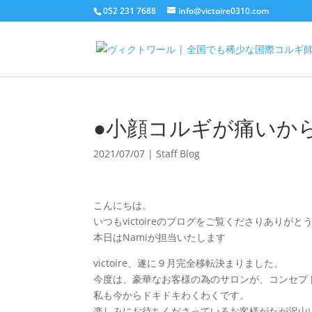
052 231 7688
info@victoire0310.com
●小顔コルギが痛いか
2021/07/07
|
Staff Blog
こんにちは。
いつもvictoireのブログをご覧くださりありが
本日はNamiが担当いたします
victoire、遂に９月完全移転決まりました。
今度は、豪華なお客様の為のサロンが、コンセプ
私も今からドキドキわくわくです。
楽しみにお待ちくださっているお客様がたが沢山