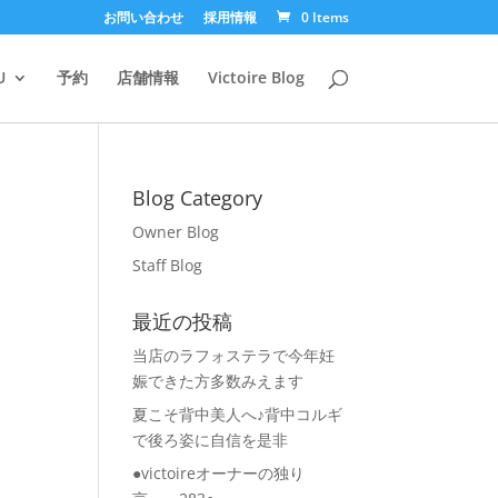
お問い合わせ
採用情報
0 Items
U
予約
店舗情報
Victoire Blog
Blog Category
Owner Blog
Staff Blog
最近の投稿
当店のラフォステラで今年妊
娠できた方多数みえます
夏こそ背中美人へ♪背中コルギ
で後ろ姿に自信を是非
●victoireオーナーの独り