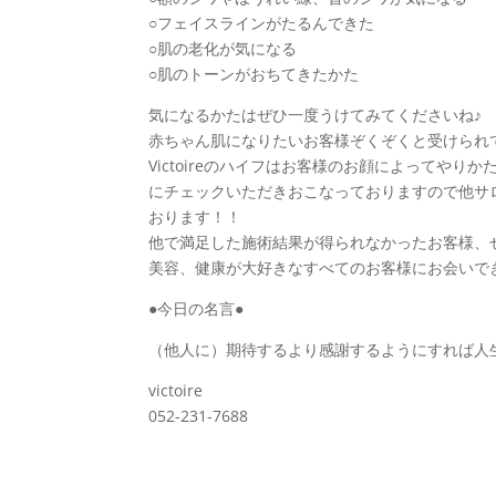
○フェイスラインがたるんできた
○肌の老化が気になる
○肌のトーンがおちてきたかた
気になるかたはぜひ一度うけてみてくださいね♪
赤ちゃん肌になりたいお客様ぞくぞくと受けられ
Victoireのハイフはお客様のお顔によってや
にチェックいただきおこなっておりますので他サ
おります！！
他で満足した施術結果が得られなかったお客様、ぜひ
美容、健康が大好きなすべてのお客様にお会いで
●今日の名言●
（他人に）期待するより感謝するようにすれば人
victoire
052-231-7688