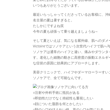
いつもありがとうございます。
最近いらっしゃってくださっているお客様に、沖
名古屋の夏は暑すぎると。
たしかにですよね笑
今年の夏も頑張って乗り越えましょうね～
そして夏といえば、気になる紫外線、肌へのダメ
Victoireではソノケアという次世代ハイフで
ソノケアは通常のハイフと違い、痛みやダウンタイム
す。老化した細胞の動きに高密度の振動エネルギ
な症状の原因に効果的にアプローチします。
美容クリニックで、ハイフやダーマローラーすいこう
ソノケアで、全て可能なんです。
ソノケアに向いてる方
○注射や外科手術に抵抗がある
○即効性だけでなく持続性も重視したい
○顔についた脂肪を何とかしたい
○額のシワやほうれい線、首のシワが気になる