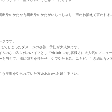
縄出身のかたや九州出身のかたがいらっしゃり、声わわ揃えて言われる
ージです。
肌へ与えてしまったダメージの改善、予防が大人気です。
のない次世代のハイフとしてVictoireのお客様方に大人気のメニュ
ーを与えて、肌に弾力を持たせ、シワやたるみ、ニキビ、引き締めなど
注射をやられていた方victoireへお越し下さい。