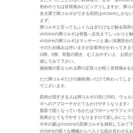
初めのうちは皆様痛みにビックリしますが、脚コ
名古屋で脚コルギができる箇所はvictoireしか
まず、
脚コルギと言ってもふくらはぎだけなど触る箇所
victoireの脚コルギは骨盤～足先までしっかり
victoireの脚コルギはマッサージと違い深層
そのため痛みは伴いますが定着率がかわってきま
O脚、X脚、骨盤の開き、むくみやすい人 お尻
感してみて下さい。
施術後の変えられる際の足取りが軽く皆様痛みを
ただ脚コルギだけの施術痛いだけで終わってしまうか
でございます。
筋肉が固すぎる人は脚コルギの前にEMS、ウェ
ギへのアプローチがとてもかけやすくなります♪
脂肪で固くなっているかたはワボーンやラフォス
効果がとてもでやすくなりますので楽しみにして
今年の夏はvictoireの美脚コルギを挑戦してみて
victoireの様々な機械からベストな組み合わ