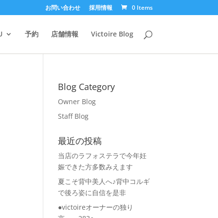
お問い合わせ
採用情報
0 Items
U
予約
店舗情報
Victoire Blog
Blog Category
Owner Blog
Staff Blog
最近の投稿
当店のラフォステラで今年妊
娠できた方多数みえます
夏こそ背中美人へ♪背中コルギ
で後ろ姿に自信を是非
●victoireオーナーの独り