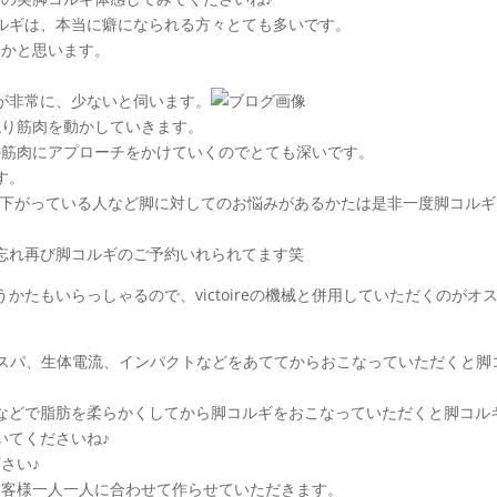
ルギは、本当に癖になられる方々とても多いです。
ないかと思います。
が非常に、少ないと伺います。
と触り筋肉を動かしていきます。
部分の筋肉にアプローチをかけていくのでとても深いです。
す。
が下がっている人など脚に対してのお悩みがあるかたは是非一度脚コルギ
忘れ再び脚コルギのご予約いれられてます笑
たもいらっしゃるので、victoireの機械と併用していただくのがオ
ルスパ、生体電流、インパクトなどをあててからおこなっていただくと脚
などで脂肪を柔らかくしてから脚コルギをおこなっていただくと脚コル
いてくださいね♪
下さい♪
せをお客様一人一人に合わせて作らせていただきます。