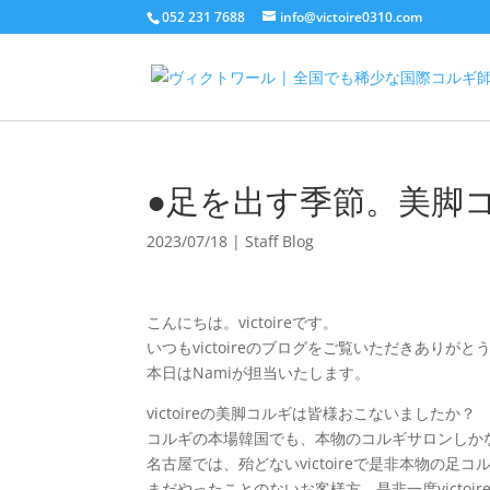
052 231 7688
info@victoire0310.com
●足を出す季節。美脚
2023/07/18
|
Staff Blog
こんにちは。victoireです。
いつもvictoireのブログをご覧いただきありが
本日はNamiが担当いたします。
victoireの美脚コルギは皆様おこないましたか？
コルギの本場韓国でも、本物のコルギサロンしか
名古屋では、殆どないvictoireで是非本物の足
まだやったことのないお客様方、是非一度victoi