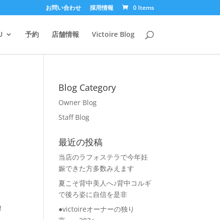
お問い合わせ
採用情報
0 Items
U
予約
店舗情報
Victoire Blog
Blog Category
Owner Blog
Staff Blog
最近の投稿
当店のラフォステラで今年妊
娠できた方多数みえます
夏こそ背中美人へ♪背中コルギ
で後ろ姿に自信を是非
！
●victoireオーナーの独り