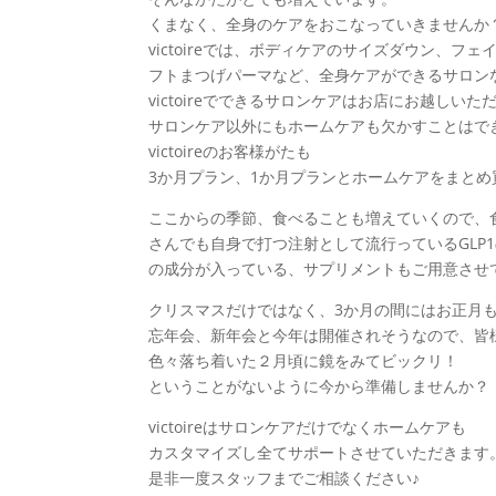
くまなく、全身のケアをおこなっていきませんか
victoireでは、ボディケアのサイズダウン、
フトまつげパーマなど、全身ケアができるサロン
victoireでできるサロンケアはお店にお越し
サロンケア以外にもホームケアも欠かすことはで
victoireのお客様がたも
3か月プラン、1か月プランとホームケアをまとめ
ここからの季節、食べることも増えていくので、
さんでも自身で打つ注射として流行っているGLP
の成分が入っている、サプリメントもご用意させ
クリスマスだけではなく、3か月の間にはお正月
忘年会、新年会と今年は開催されそうなので、皆
色々落ち着いた２月頃に鏡をみてビックリ！
ということがないように今から準備しませんか？
victoireはサロンケアだけでなくホームケアも
カスタマイズし全てサポートさせていただきます
是非一度スタッフまでご相談ください♪