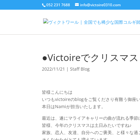
052 231 7688
info@victoire0310.com
●Victoireでクリ
2022/11/21
|
Staff Blog
皆様こんにちは
いつもvictoireのblogをご覧くださり有難う御座
本日はNamiが担当いたします。
最近は、遂にマライアキャリーの曲が流れる季節
皆様、今年のクリスマスは土日みたいですね♪
家族、恋人、友達、自分へのご褒美、と様々な過
そんなかたがとても増えています。