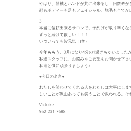
やはり、器械とハンドが共に出来るし、回数券が
顔もボディーも足もフェイシャル、脱毛も全てが出来
3
本当に信頼出来るサロンで、予約げが取り辛くな
ずっと続けて欲しい！！！
いついっても皆元気！(笑)
今年ももう、3月になり4分の1過ぎちゃいました
私達スタッフに、お悩みやご要望をお聞かせ下さい(
私達と供に頑張りましょう♪
●今日の名言●
わたしを笑わせてくれる人をわたしは大事にしま
しいことが沢山あっても笑うことで救われる。そ
Victoire
952-231-7688