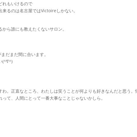
どれもいけるので
るのは名古屋ではVictoireしかない。
るから誰にも教えたくないサロン。
がまだまだ間に合います。
^∇^)
すわ。正直なところ、わたしは笑うことが何よりも好きなんだと思う。
れって、人間にとって一番大事なことじゃないかしら。