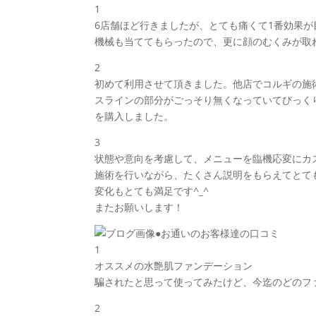
1
6店舗ほど行きましたが、とても痛くて1番効果
機械も当ててもらったので、更に顔のむくみが取
2
初めて利用させて頂きました。他店でコルギの施
スラインの部分がごっそり無くなっていてびっく
を購入しました。
3
状態や意向を考慮して、メニューを臨機応変にカ
施術を行いながら、たくさん説明をもらえてとて
変化もとても満足です^_^
またお願いします！
●お通いのお客様達の口コミ
1
オススメの水艶肌ファンデーション
騙されたと思って使ってみたけど、今迄のどのフ
2