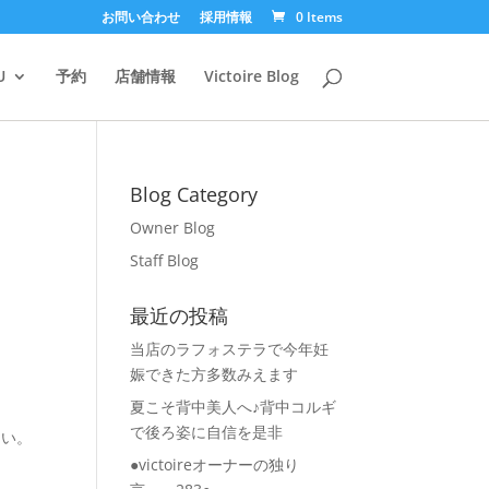
お問い合わせ
採用情報
0 Items
U
予約
店舗情報
Victoire Blog
Blog Category
Owner Blog
Staff Blog
最近の投稿
当店のラフォステラで今年妊
娠できた方多数みえます
夏こそ背中美人へ♪背中コルギ
で後ろ姿に自信を是非
さい。
●victoireオーナーの独り