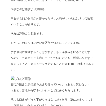
顔のお肉だけ落ちない人はダイエットしても無駄なんです!
大事なのは脂肪より浮腫み！
そもそも顔のお肉が分厚かったり，お肉がつくのには２つの改善
すべきことがあります。
それは浮腫みと脂肪です。
しかしこの２つはなかなか区別がつきにくいですよね。
まず最初に実践することは脂肪よりも，浮腫みを取ることです。
なので、コルギでご来店していただいた方にも、浮腫みをまずと
りましょうと、メニューを変更することもvictoire では多々ありま
す。
顔の浮腫みは表情筋をあまり使っていない（あまり笑わない）
（あまり普段から喋らない）人などに多くみられます。
他にも口角がずっと下がりっぱなしだったり，逆にたるんでしま
い浮腫みにつながっているというケースも！