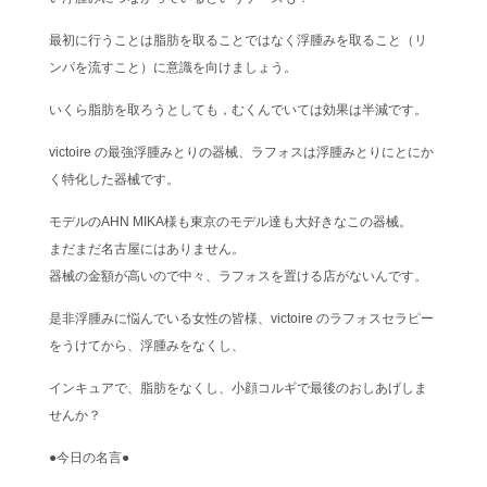
最初に行うことは脂肪を取ることではなく浮腫みを取ること（リ
ンパを流すこと）に意識を向けましょう。
いくら脂肪を取ろうとしても，むくんでいては効果は半減です。
victoire の最強浮腫みとりの器械、ラフォスは浮腫みとりにとにか
く特化した器械です。
モデルのAHN MIKA様も東京のモデル達も大好きなこの器械。
まだまだ名古屋にはありません。
器械の金額が高いので中々、ラフォスを置ける店がないんです。
是非浮腫みに悩んでいる女性の皆様、victoire のラフォスセラピー
をうけてから、浮腫みをなくし、
インキュアで、脂肪をなくし、小顔コルギで最後のおしあげしま
せんか？
●今日の名言●