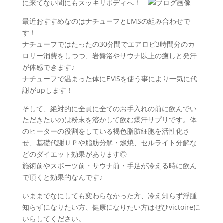
に来てない間にもスッキリボディへ！
最近おすすめなのはナチューフとEMSの組み合わせで
す！
ナチューフではたったの30分間でエアロビ3時間分のカ
ロリー消費をしつつ、岩盤浴やサウナ以上の癒しと発汗
が体感できます♪
ナチューフで温まった体にEMSを使う事により一気に代
謝がupします！
そして、絶対的に全員に全てのお手入れの前に飲んでい
ただきたいのは粉末を溶かして飲む爆汗サプリです。体
のヒーターの役割をしている褐色脂肪細胞を活性化さ
せ、基礎代謝ＵＰや脂肪分解・燃焼、セルライト分解な
どのダイエット効果があります◎
施術前やスポーツ前・サウナ前・手足が冷える時に飲ん
で頂くと効果的なんです♪
いままでなにしても変わらなかった方、冷え知らず浮腫
知らずになりたい方、健康になりたい方はぜひvictoireに
いらしてください。