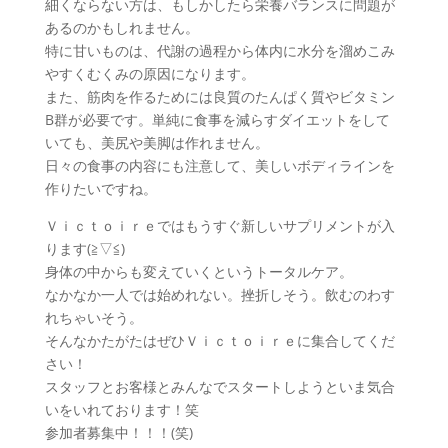
細くならない方は、もしかしたら栄養バランスに問題が
あるのかもしれません。
特に甘いものは、代謝の過程から体内に水分を溜めこみ
やすくむくみの原因になります。
また、筋肉を作るためには良質のたんぱく質やビタミン
B群が必要です。単純に食事を減らすダイエットをして
いても、美尻や美脚は作れません。
日々の食事の内容にも注意して、美しいボディラインを
作りたいですね。
Ｖｉｃｔｏｉｒｅではもうすぐ新しいサプリメントが入
ります(≧▽≦)
身体の中からも変えていくというトータルケア。
なかなか一人では始めれない。挫折しそう。飲むのわす
れちゃいそう。
そんなかたがたはぜひＶｉｃｔｏｉｒｅに集合してくだ
さい！
スタッフとお客様とみんなでスタートしようといま気合
いをいれております！笑
参加者募集中！！！(笑)