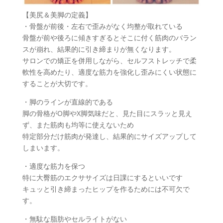
【美尻＆美脚の定義】
・骨盤が前後・左右で歪みがなく均整が取れている
骨盤が前や後ろに傾きすぎるとそこに付く筋肉のバラン
スが崩れ、結果的に引き締まりが無くなります。
サロンでの矯正を併用しながら、セルフストレッチで柔
軟性を高めたり、適度な筋力を強化し歪みにくい状態に
することが大切です。
・脚のラインが直線的である
脚の骨格がO脚やX脚気味だと、見た目にスラッと見え
ず、また筋肉も均等に使えないため
特定部分だけ筋肉が発達し、結果的にサイズアップして
しまいます。
・適度な筋力を保つ
特に大臀筋のエクササイズは日課にするといいです
キュッと引き締まったヒップを作るためには不可欠で
す。
・無駄な脂肪やセルライトがない