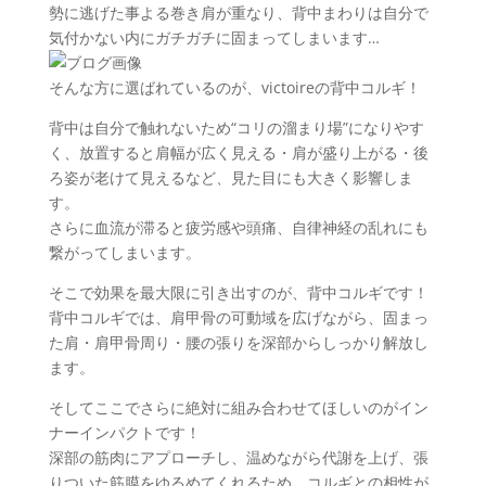
勢に逃げた事よる巻き肩が重なり、背中まわりは自分で
気付かない内にガチガチに固まってしまいます…
そんな方に選ばれているのが、victoireの背中コルギ！
背中は自分で触れないため“コリの溜まり場”になりやす
く、放置すると肩幅が広く見える・肩が盛り上がる・後
ろ姿が老けて見えるなど、見た目にも大きく影響しま
す。
さらに血流が滞ると疲労感や頭痛、自律神経の乱れにも
繋がってしまいます。
そこで効果を最大限に引き出すのが、背中コルギです！
背中コルギでは、肩甲骨の可動域を広げながら、固まっ
た肩・肩甲骨周り・腰の張りを深部からしっかり解放し
ます。
そしてここでさらに絶対に組み合わせてほしいのがイン
ナーインパクトです！
深部の筋肉にアプローチし、温めながら代謝を上げ、張
りついた筋膜をゆるめてくれるため、コルギとの相性が