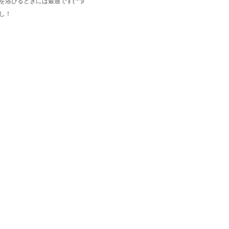
びるときには最適です(^^)/
し！