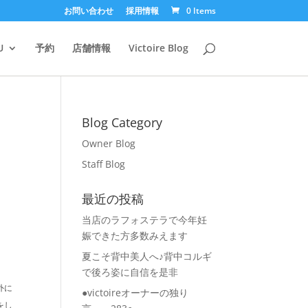
お問い合わせ
採用情報
0 Items
U
予約
店舗情報
Victoire Blog
Blog Category
Owner Blog
Staff Blog
最近の投稿
当店のラフォステラで今年妊
娠できた方多数みえます
夏こそ背中美人へ♪背中コルギ
で後ろ姿に自信を是非
外に
●victoireオーナーの独り
をし