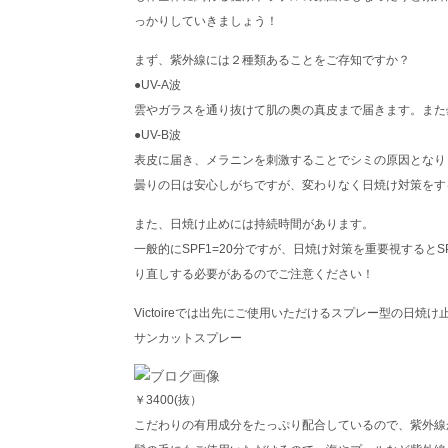
っかりしていきましょう！
まず、紫外線には２種類あることをご存知ですか？
●UV-A波
雲やガラスを通り抜けて肌の奥の真皮まで届きます。また
●UV-B波
表皮に届き、メラニンを刺激することでシミの原因となり
曇りの日は安心しがちですが、変わりなく日焼け対策をす
また、日焼け止めには持続時間があります。
一般的にSPF1=20分ですが、日焼け対策を重要視すると
り直しする必要があるのでご注意ください！
Victoireでは出先にご使用いただけるスプレー型の日焼
サンカットスプレー
￥3400(抜）
こだわりの有用成分をたっぷり配合しているので、紫外線