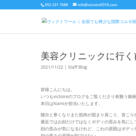
052 231 7688
info@victoire0310.com
美容クリニックに行く
2021/11/22
|
Staff Blog
皆様こんにちは。
いつもvictoireのブログをご覧くださり有難う御
本日はNamiが担当いたします。
随分と寒くなりまた筋肉が固まり肩こり、首こり
最近ではお顔だけではなくボディの歪みを気にし
顔の歪みが気になるけれど、これの原因はボディ
顔の歪みの原因が顔ではない。