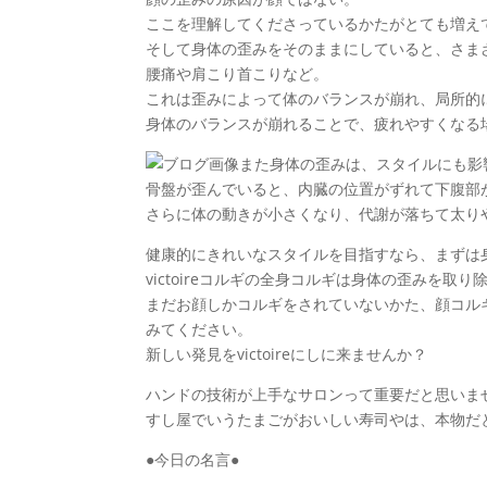
ここを理解してくださっているかたがとても増え
そして身体の歪みをそのままにしていると、さま
腰痛や肩こり首こりなど。
これは歪みによって体のバランスが崩れ、局所的
身体のバランスが崩れることで、疲れやすくなる
また身体の歪みは、スタイルにも影
骨盤が歪んでいると、内臓の位置がずれて下腹部
さらに体の動きが小さくなり、代謝が落ちて太り
健康的にきれいなスタイルを目指すなら、まずは
victoireコルギの全身コルギは身体の歪みを
まだお顔しかコルギをされていないかた、顔コル
みてください。
新しい発見をvictoireにしに来ませんか？
ハンドの技術が上手なサロンって重要だと思いま
すし屋でいうたまごがおいしい寿司やは、本物だ
●今日の名言●