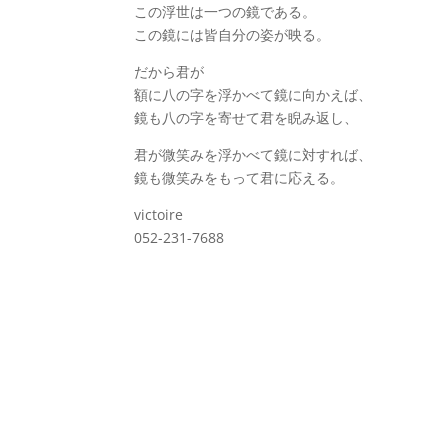
この浮世は一つの鏡である。
この鏡には皆自分の姿が映る。
だから君が
額に八の字を浮かべて鏡に向かえば、
鏡も八の字を寄せて君を睨み返し、
君が微笑みを浮かべて鏡に対すれば、
鏡も微笑みをもって君に応える。
victoire
052-231-7688