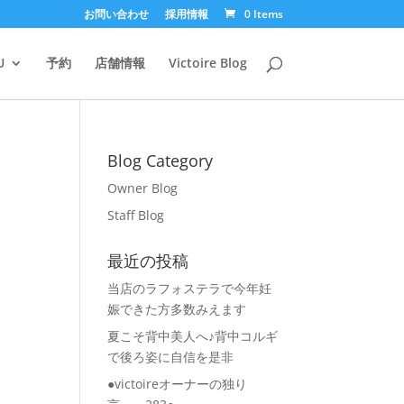
お問い合わせ
採用情報
0 Items
U
予約
店舗情報
Victoire Blog
Blog Category
Owner Blog
Staff Blog
最近の投稿
当店のラフォステラで今年妊
娠できた方多数みえます
夏こそ背中美人へ♪背中コルギ
で後ろ姿に自信を是非
●victoireオーナーの独り