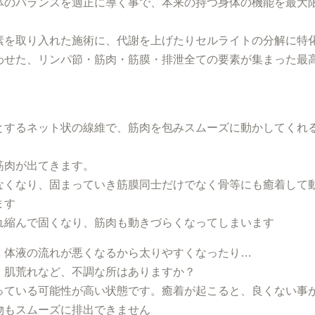
体のバランスを適正に導く事で、本来の持つ身体の機能を最大
素を取り入れた施術に、代謝を上げたりセルライトの分解に特
わせた、リンパ節・筋肉・筋膜・排泄全ての要素が集まった最
とするネット状の線維で、筋肉を包みスムーズに動かしてくれ
筋肉が出てきます。
なくなり、固まっていき筋膜同士だけでなく骨等にも癒着して
ます
れ縮んで固くなり、筋肉も動きづらくなってしまいます
、体液の流れが悪くなるから太りやすくなったり…
、肌荒れなど、不調な所はありますか？
っている可能性が高い状態です。癒着が起こると、良くない事
物もスムーズに排出できません