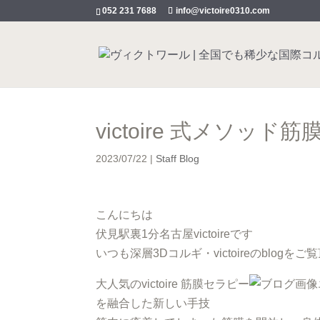
052 231 7688
info@victoire0310.com
victoire 式メソ
2023/07/22
|
Staff Blog
こんにちは
伏見駅裏1分名古屋victoireです
いつも深層3Dコルギ・victoireのblo
大人気のvictoire 筋膜セラピー
を融合した新しい手技