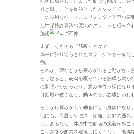
筋肉に癒着してしまった筋膜を開放し、身
引き出すことを目的としたメソッドです
この技術をベースにスリミングと美容の要
た世界特許製法の魔法のクリームと組み合
施術
まず、そもそも『筋膜』とは？
体中に張り巡らされたコラーゲンを主成分
物。
それが、癖などから歪みが出ると動かない
そうなると、筋肉を覆っている筋膜も動か
に制限がかかったり、痛みを伴う様になり
可動域が狭くなり、動きのない筋膜はねじ
そこから歪みが出て動きにくい身体になり
他にも、肩凝りや腰痛、頭痛、お顔の歪み
もしあるなら、体の中で筋膜の癒着が起こ
こり栄養や酸素を運搬しにくくなり、老廃