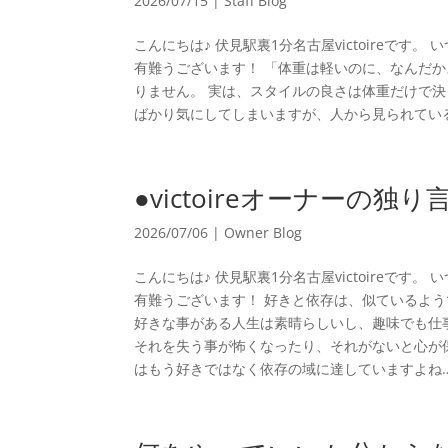
2026/07/15
|
Staff Blog
こんにちは♪ 伏見駅裏1分名古屋victoireです。
有難うございます！ 「体重は軽いのに、なんだ
りません。 実は、スタイルの良さは体重だけで
ばかり気にしてしまいますが、人から見られている
●victoireオーナーの独り
2026/07/06
|
Owner Blog
こんにちは♪ 伏見駅裏1分名古屋victoireです。
有難うございます！ 好きと依存は、似ているよ
好きな事がある人生は素晴らしいし、趣味でも仕
それを失う事が怖くなったり、それがないと心が
はもう好きではなく依存の域に達していますよね….