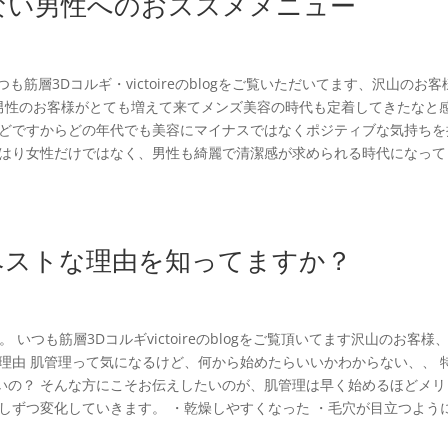
ない男性へのおススメメニュー
 いつも筋層3Dコルギ・victoireのblogをご覧いただいてます、沢山のお
新規の男性のお客様がとても増えて来てメンズ美容の時代も定着してきたなと
ほどですからどの年代でも美容にマイナスではなくポジティブな気持ちを
やはり女性だけではなく、男性も綺麗で清潔感が求められる時代になって
ベストな理由を知ってますか？
す。 いつも筋層3Dコルギvictoireのblogをご覧頂いてます沢山のお客様
理由 肌管理って気になるけど、何から始めたらいいかわからない、、 
いの？ そんな方にこそお伝えしたいのが、肌管理は早く始めるほどメリ
しずつ変化していきます。 ・乾燥しやすくなった ・毛穴が目立つよう