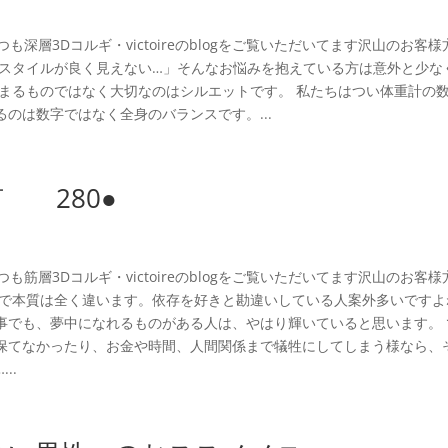
 いつも深層3Dコルギ・victoireのblogをご覧いただいてます沢山のお客
かスタイルが良く見えない…」そんなお悩みを抱えている方は意外と少な
決まるものではなく大切なのはシルエットです。 私たちはつい体重計の
のは数字ではなく全身のバランスです。...
言 280●
 いつも筋層3Dコルギ・victoireのblogをご覧いただいてます沢山のお客
うで本質は全く違います。依存を好きと勘違いしている人案外多いですよ
事でも、夢中になれるものがある人は、やはり輝いていると思います。 
保てなかったり、お金や時間、人間関係まで犠牲にしてしまう様なら、
..