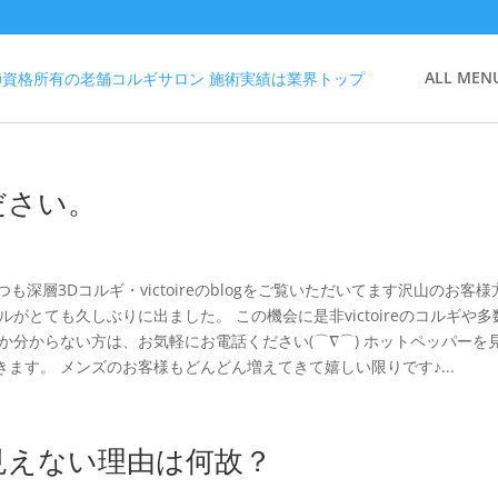
ALL MEN
ださい。
 いつも深層3Dコルギ・victoireのblogをご覧いただいてます沢山のお客
がとても久しぶりに出ました。 この機会に是非victoireのコルギや多
か分からない方は、お気軽にお電話ください(⌒∇⌒) ホットペッパーを
ます。 メンズのお客様もどんどん増えてきて嬉しい限りです♪...
見えない理由は何故？