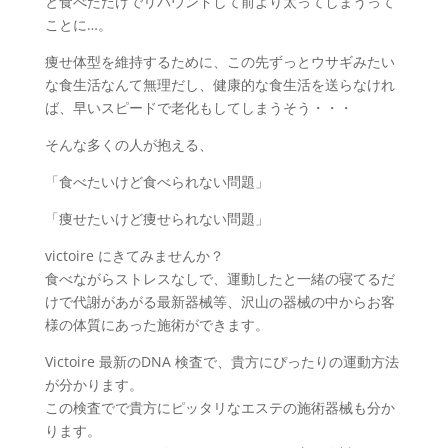
と食べただけでリバウンドして前より太ってしまうって
ことに…。
痩せ体型を維持するために、この先ずっとウサギみたい
な食生活なんて無理だし、健康的な食生活を送らなけれ
ば、早いスピードで老化もしてしまうそう・・・
そんな多くの人が抱える、
「食べたいけど食べられない問題」
「痩せたいけど痩せられない問題」
victoire にきてみませんか？
食べながらストレスなしで、運動したと一緒の寝てるだ
けで代謝があがる最新器械等、沢山の器械の中からお客
様の体質にあった施術ができます。
Victoire 最新のDNA 検査で、貴方にぴったりの運動方法
が分かります。
この検査でで貴方にピッタリなエステの施術器械も分か
ります。