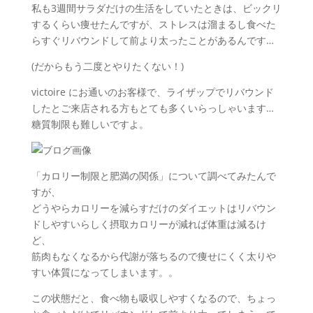
私も3週間サラダだけの生活をしていたときは、ビックリ
するくらい痩せたんですが、ストレスは溜まるし食べた
らすぐリバウンドして前より太ったことがあるんです…
(だからもう二度とやりたくない！)
victoire にお通いのお客様で、ライザップでリバウンド
したとご来店される方もとても多くいらっしゃいます…
糖質制限も難しいですよ。
「カロリー制限と肥満の関係」について調べてみたんで
すが、
どうやらカロリーを減らすだけのダイエットはリバウン
ドしやすいらしく摂取カロリーが減れば体重は減るけ
ど、
筋肉もなくなるから代謝が落ちるので痩せにくく太りや
すい体質になってしまいます。。
この状態だと、食べ物も吸収しやすくなるので、ちょっ