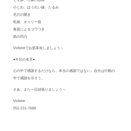
くすみ、小鼻の赤み
小じわ、ほうれい線、たるみ
毛穴の開き
乾燥、オイリー肌
角質によるゴワつき
肌の凹凸
Victoireでお肌革命しましょう～
●今日の名言●
心の中で感謝するだけなら、本当の感謝ではない。自分は行動の
中で感謝を示そう。
さあ、また一日頑張りましょう～
Victoire
052-231-7688