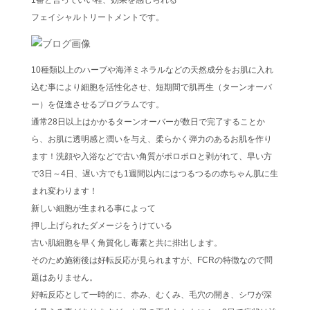
1番と言っていい程、効果を感じられる
フェイシャルトリートメントです。
10種類以上のハーブや海洋ミネラルなどの天然成分をお肌に入れ
込む事により細胞を活性化させ、短期間で肌再生（ターンオーバ
ー）を促進させるプログラムです。
通常28日以上はかかるターンオーバーが数日で完了することか
ら、お肌に透明感と潤いを与え、柔らかく弾力のあるお肌を作り
ます！洗顔や入浴などで古い角質がポロポロと剥がれて、早い方
で3日～4日、遅い方でも1週間以内にはつるつるの赤ちゃん肌に生
まれ変わります！
新しい細胞が生まれる事によって
押し上げられたダメージをうけている
古い肌細胞を早く角質化し毒素と共に排出します。
そのため施術後は好転反応が見られますが、FCRの特徴なので問
題はありません。
好転反応として一時的に、赤み、むくみ、毛穴の開き、シワが深