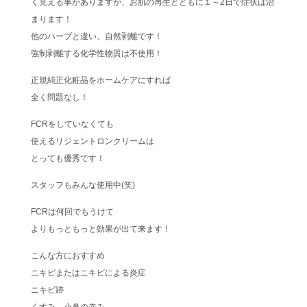
く見える事がありますが、お肌の再生とともに１～2日で症状は治
まります！
他のハーブと違い、自然剥離です！
強制剥離する化学性物質は不使用！
正規純正化粧品をホームケアにすれば
全く問題なし！
FCRをしていなくても
使えるリジェントロンクリームは
とっても優秀です！
スタッフもみんな使用中(笑)
FCRは何回でもうけて
よりもっともっと効果が出て来ます！
こんな方におすすめ
ニキビまたはニキビによる炎症
ニキビ跡