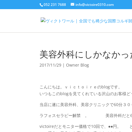
052 231 7688
info@victoire0310.com
美容外科にしかなかった器
2017/11/29
|
Owner Blog
こんにちは。ｖｉｃｔｏｉｒｅのblogです。
いつもこのblogを見てくれている沢山のお客様
当店に遂に美容外科、美容クリニックで60分３００
ラフォスセラピー解禁 。 美容外科だと60
victoireだとモニター価格で10回で、●●円