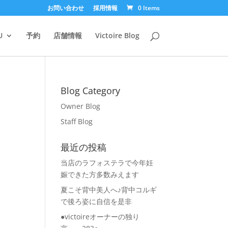
お問い合わせ
採用情報
0 Items
U
予約
店舗情報
Victoire Blog
Blog Category
Owner Blog
Staff Blog
最近の投稿
当店のラフォステラで今年妊
娠できた方多数みえます
夏こそ背中美人へ♪背中コルギ
で後ろ姿に自信を是非
●victoireオーナーの独り