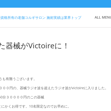
ALL MEN
械がVictoireに！
どうも有難うございます。
００円の、器械ラジオ波を超えたラジオ波がvictoireに入りました。
分３００００円のこの器械
。 とにかくお得です。10名限定なのでお早めに。