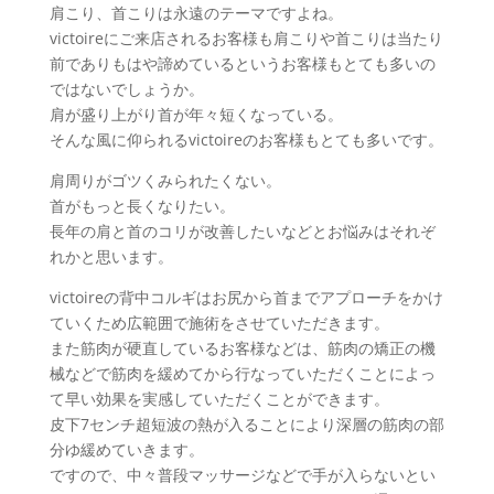
肩こり、首こりは永遠のテーマですよね。
victoireにご来店されるお客様も肩こりや首こりは当たり
前でありもはや諦めているというお客様もとても多いの
ではないでしょうか。
肩が盛り上がり首が年々短くなっている。
そんな風に仰られるvictoireのお客様もとても多いです。
肩周りがゴツくみられたくない。
首がもっと長くなりたい。
長年の肩と首のコリが改善したいなどとお悩みはそれぞ
れかと思います。
victoireの背中コルギはお尻から首までアプローチをかけ
ていくため広範囲で施術をさせていただきます。
また筋肉が硬直しているお客様などは、筋肉の矯正の機
械などで筋肉を緩めてから行なっていただくことによっ
て早い効果を実感していただくことができます。
皮下7センチ超短波の熱が入ることにより深層の筋肉の部
分ゆ緩めていきます。
ですので、中々普段マッサージなどで手が入らないとい