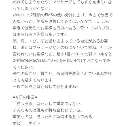
われてしまうかたや、マッサージしてもすぐ元通りにな
ってしまうかたなど、
victoireの2種類のEMSの使い分けにより、今まで改善で
きなかった、箇所を改善してみてはいかがでしょうか。
最近では男性のお客様も痛みのある、背中コルギに特に
はまられるお客様も多いです♪
腰、肩、くび、頭と凝り固まっている自覚があるお客
様、またはマッサージなとの時にかたいですね。としか
言われないお客様など、是非1度victoireの背中コルギと
2種類のEMSの組み合わせを何回か続けておこなってみ
てください。
長年の肩こり、首こり、偏頭痛等改善されているお客様
とても増えております。
一度ご連絡お待ち致しておりますね♪
●今日の名言●
「勝つ意欲」はたいして重要ではない。
そんなものは誰もが持ち合わせている。
重要なのは、勝つために準備する意欲である。
ボビー・ナイト