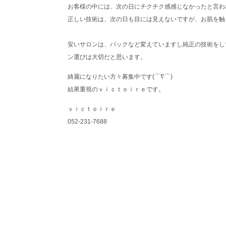
お客様の中には、次の日にチクチク感感じなかったと言わ
正しい技術は、次の日も目には見えないですが、お肌を触
安いサロンは、パックなど変えていますし純正の技術をし
ン選びは大切だと思います。
綺麗になりたい方々募集中です(⌒∇⌒)
結果重視のｖｉｃｔｏｉｒｅです。
ｖｉｃｔｏｉｒｅ
052-231-7688