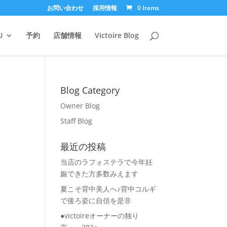
お問い合わせ
採用情報
0 Items
U
予約
店舗情報
Victoire Blog
Blog Category
Owner Blog
Staff Blog
最近の投稿
当店のラフォステラで今年妊
娠できた方多数みえます
夏こそ背中美人へ♪背中コルギ
で後ろ姿に自信を是非
●victoireオーナーの独り