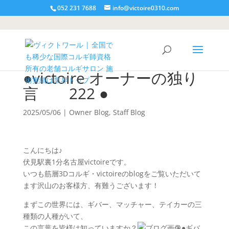
052 231 7688
info@victoire0310.com
●victoire オーナーの独り
言 222 ●
2025/05/06
|
Owner Blog
,
Staff Blog
こんにちは♪
伏見駅裏1分名古屋victoireです。
いつも筋層3Dコルギ・victoireのblogをご覧いただいて
ます沢山のお客様方、有難うございます！
まずこの世界には、ギバー、マッチャー、テイカーの三
種類の人種がいて、
この言葉を皆様は知っていますか？
●ギバ