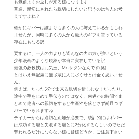
も気前よくお返しが来る様になります！
普通、親切にされたら親切にしたいと思うのは常人の考
えですよね？
確かにギバーは誰よりも多くの人に与えているかもしれ
ませんが、同時に多くの人から最大のギブを貰っている
存在にもなる訳
要するに、一人の力よりも皆んなの力の方が強いという
少年漫画のような現象が本当に実在している訳
最強の必殺技は元気玉、Mr.サタンなんです(笑)
とはいえ無配慮に無尽蔵に人に尽くせとは全く思いませ
ん。
例えば、たった5分で出来る親切を惜しむな！だったり、
途中で手を止めて手伝うのではなく、何処かの時間でま
とめて他者への親切をすると生産性を落とさず尚且つギ
バーでいられますね
テイカーからは適切な距離が必要で、統計的にはギバー
は成功する層と失敗する層とに2分化するらしいのでただ
奪われるだけにならない様に皆様どうか、ご注意下さい