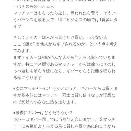
ーはそのもの与える人
マッチャーはもらったら返し、奪われたら奪う、そうい
うバランスを取る人で、特にビジネスの場では1番多いタ
イプ
そしてテイカーは人から貰うだけ貰い、与えない人
ここで誰が1番他人からギブされるのか、という点を考え
てみます。
まずテイカーは初め色んな人から与えられ奪っていきま
すが、特にマス層であるマッチャーからは徐々にそのし
っぺ返しを喰らう様になり、ギバーからも距離を取られ
る様になります
●次にマッチャーはどうかというと、ギバーからは貰えま
すが基本的にはマッチャー同士は貸し借りなしが理想な
ので変動の小さな生活を送ります。
●最後にギバーはどうだろうか？
ギバーはギバー同士では当然与え合いますし、又マッチ
ャーにも気前よく与える為に貸しを返す為に向こうから