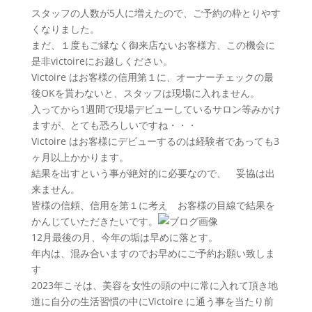
スタッフの人数が5人に増えたので、ご予約の枠とりやす
くなりました。
まだ、１度もご縁なく御来店ないお客様方、この機会に
是非victoireにお越しください。
Victoire はお客様の信用第１に、オーナーチェックの最
後OKを貰わないと、スタッフは現場に入れません。
入ってから1週間で現場デビューしているサロン等みかけ
ますが、とても恐ろしいですね・・・
Victoire はお客様にデビューするのは経験者であっても3
ヶ月以上かかります。
結果を出すという事が絶対的に必要なので、 妥協は出
来ません。
皆様の信頼、信用を第１に考え お客様の目線で結果を
かんじていただきたいです。
12月最後の月、今年の垢は早めに落とす。
年内は、混み合いますのでお早めにご予約お願い致しま
す
2023年こそは、美容を女性の頭の中に常に入れて頂き地
道に自分の生活習慣の中にVictoire に通う事を当たり前