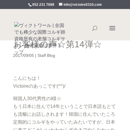
052 231 7688
info@victoire0310.com
お客様の声☆第14弾☆
2017/09/05
|
Staff Blog
こんにちは！
Victoireのあっこです(^^)/
韓国人30代男性のI様☆
もう日本に住んで14年ということで日本語もとて
も流暢にお話しされます！韓国に住んでいたころ
定期的にコルギをやっていたみたいですが、日本
に来てどこがいいかわからず今までやらなかった