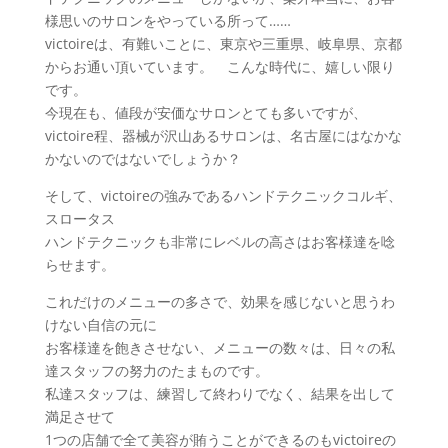
様思いのサロンをやっている所って……
victoireは、有難いことに、東京や三重県、岐阜県、京都
からお通い頂いています。 こんな時代に、嬉しい限り
です。
今現在も、値段が安価なサロンとても多いですが、
victoire程、器械が沢山あるサロンは、名古屋にはなかな
かないのではないでしょうか？
そして、victoireの強みであるハンドテクニックコルギ、
スロータス
ハンドテクニックも非常にレベルの高さはお客様達を唸
らせます。
これだけのメニューの多さで、効果を感じないと思うわ
けない自信の元に
お客様達を飽きさせない、メニューの数々は、日々の私
達スタッフの努力のたまものです。
私達スタッフは、練習して終わりでなく、結果を出して
満足させて
1つの店舗で全て美容が賄うことができるのもvictoireの