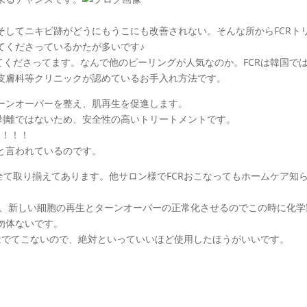
そしてニキビ跡がどうにもうこにも改善されない。そんな所からFCRト
てくださっているかたが多いです♪
てくださってます。なんで他のピーリングが人気なのか。FCRは韓国で
皮膚科等クリニックが認めているお手入れ方法です。
ーンオーバーを整え、肌再生を促進します。
剥離ではないため、安全性の高いトリートメントです。
%！！！
トと言われているのです。
商品も全て取り揃えてあります。他サロン様でFCRおこなってもホームケア知
け、新しい細胞の再生とターンオーバーの正常化させるのでこの時に化学
勿体ないです。
はでてこないので、絶対といっていいほど使用したほうがいいです。