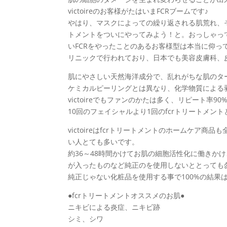
victoireのお客様がたはいまFCRブームです♪
やはり、マスクによっての繰り返される肌荒れ、
トメントをついにやってみよう！と。おっしゃっ
いFCRをやったことのあるお客様型は本当に仰っ
リニックで行われており、日本でも美容皮膚科、
肌にやさしい天然海洋成分で、乱れがちな肌のタ
ケミカルピーリングとは異なり、化学物質による
victoireでもファンのかたは多く、リピート率90
10回のフェイシャルより1回のfcrトリートメン
victoireはfcrトリートメントのホームケア
い人とても多いです。
約36～48時間かけてお肌の細胞活性化に働きか
が入ったものなど純正のを使用しないととっても
純正じゃない化粧品を使用する事で100%の結果
●fcrトリートメントオススメのお肌●
ニキビによる炎症、ニキビ跡
シミ、シワ