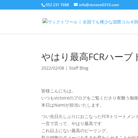
052 231 7688
info@victoire0310.com
やはり最高FCRハー
2022/02/08
|
Staff Blog
皆様こんにちは。
いつもvictoireのブログをご覧くださり有難う御
本日はNamiが担当いたします。
つい先日久しぶりにおこなったFCRトリートメン
一言で言って、やはり最高です
これ以上にない最高のピーリング。
肌の細胞のダメージを生まれ変わらせることが出