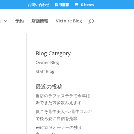
お問い合わせ
採用情報
0 Items
U
予約
店舗情報
Victoire Blog
Blog Category
Owner Blog
Staff Blog
最近の投稿
当店のラフォステラで今年妊
娠できた方多数みえます
夏こそ背中美人へ♪背中コルギ
で後ろ姿に自信を是非
●victoireオーナーの独り