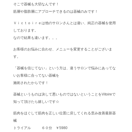
そこで器械も大切なんです！
筋層や脂肪層にアプローチできるのは器械のみです！
Ｖｉｃｔｏｉｒｅは他のサロンさんとは違い、純正の器械を使用
しております。
なので結果も違います。。。
お客様のお悩みに合わせ、メニューを変更することがございま
す。
「器械を信じてない」という方は、違うサロンで悩みにあってな
いお客様に合ってない器械を
施術されたからです！
器械というものは決して悪いものではないということをVitoireで
知って頂けたら嬉しいです☆
筋肉をほぐして筋肉を正しい位置に戻してくれる歪み改善最新器
械
トライアル ６０分 ￥5980