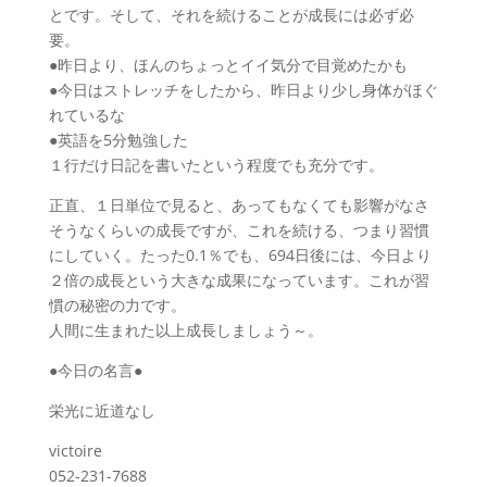
とです。そして、それを続けることが成長には必ず必
要。
●昨日より、ほんのちょっとイイ気分で目覚めたかも
●今日はストレッチをしたから、昨日より少し身体がほぐ
れているな
●英語を5分勉強した
１行だけ日記を書いたという程度でも充分です。
正直、１日単位で見ると、あってもなくても影響がなさ
そうなくらいの成長ですが、これを続ける、つまり習慣
にしていく。たった0.1％でも、694日後には、今日より
２倍の成長という大きな成果になっています。これが習
慣の秘密の力です。
人間に生まれた以上成長しましょう～。
●今日の名言●
栄光に近道なし
victoire
052-231-7688