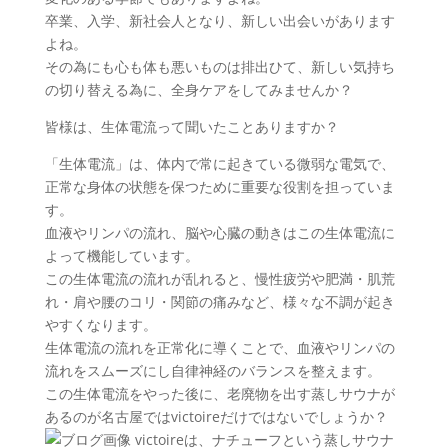
卒業、入学、新社会人となり、新しい出会いがあります
よね。
その為にも心も体も悪いものは排出ひて、新しい気持ち
の切り替える為に、全身ケアをしてみませんか？
皆様は、生体電流って聞いたことありますか？
「生体電流」は、体内で常に起きている微弱な電気で、
正常な身体の状態を保つために重要な役割を担っていま
す。
血液やリンパの流れ、脳や心臓の動きはこの生体電流に
よって機能しています。
この生体電流の流れが乱れると、慢性疲労や肥満・肌荒
れ・肩や腰のコリ・関節の痛みなど、様々な不調が起き
やすくなります。
生体電流の流れを正常化に導くことで、血液やリンパの
流れをスムーズにし自律神経のバランスを整えます。
この生体電流をやった後に、老廃物を出す蒸しサウナが
あるのが名古屋ではvictoireだけではないでしょうか？
victoireは、ナチューフという蒸しサウナ