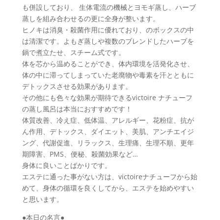
も併設しており、 生体電流の機械とヨモギ蒸し、ハーブ
蒸しを組み合わせるの更に全身が整います。
ヒノキは消臭・殺菌作用に優れており、のボックスの中
は清潔です。よもぎ蒸しや複数のブレンドしたハーブを
鍋で煮立たせ、スチーム式です。
体を芯から温めることができ、体内環境を活発化させ、
体の中に滞ってしまっていた老廃物や毒素を汗とともに
デトックスさせる効果があります。
その他にも色々な効果が期待できるvictoire ナチューフ
の蒸し風呂は本当におすすめです！
体質改善、冷え症、低体温、アレルギー、花粉症、抗が
ん作用、デトックス、ダイエット、美肌、アンチエイジ
ング、代謝促進、リラックス、生理痛、生理不順、更年
期障害、PMS、便秘、殺菌効果など…
身体に良いことばかりです。
エステに通った事がない方は、victoireナチューフから始
めて、身体の循環を良くしてから、エステを始めやすい
と思います。
●本日の名言●