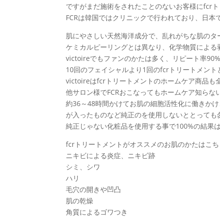
ですがまだ施術をされたことのないお客様にfcr
FCRは韓国ではクリニックで行われており、日
肌にやさしい天然海洋成分で、乱れがちな肌のタ
ケミカルピーリングとは異なり、化学物質による
victoireでもファンのかたは多く、リピート率90
10回のフェイシャルより1回のfcrトリートメン
victoireはfcrトリートメントのホームケア商
他サロン様でFCRおこなってもホームケア知らな
約36～48時間かけてお肌の細胞活性化に働きか
が入ったものなど純正のを使用しないととっても
純正じゃない化粧品を使用する事で100%の結果
fcrトリートメントがオススメのお肌のかたはこち
ニキビによる炎症、ニキビ跡
シミ、シワ
ハリ
毛穴の開きや凹凸
肌の乾燥
角質によるゴワつき