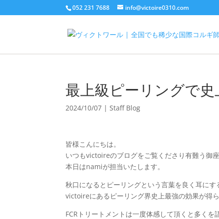
052 231 7688
info@victoire0310.com
最上級ピーリングで史
2024/10/07
|
Staff Blog
皆様こんにちは。
いつもvictoireのブログをご覧くださり有難う御
本日はnamiが担当いたします。
秋口になるとピーリングという言葉を良く耳にす
victoireにあるピーリング界史上最強の効果が
FCRトリートメントは一度体感して頂くと多く