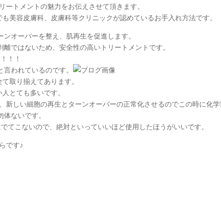
トリートメントの魅力をお伝えさせて頂きます。
本でも美容皮膚科、皮膚科等クリニックが認めているお手入れ方法です。
ーンオーバーを整え、肌再生を促進します。
剥離ではないため、安全性の高いトリートメントです。
%！！！
トと言われているのです。
品も全て取り揃えてあります。
い人とても多いです。
け、新しい細胞の再生とターンオーバーの正常化させるのでこの時に化学
勿体ないです。
はでてこないので、絶対といっていいほど使用したほうがいいです。
らです♪