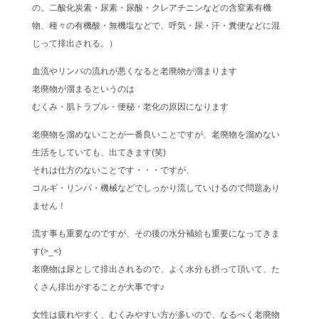
の。二酸化炭素・尿素・尿酸・クレアチニンなどの含窒素有機
物、種々の有機酸・無機塩などで、呼気・尿・汗・糞便などに混
じって排出される。）
血流やリンパの流れが悪くなると老廃物が溜まります
老廃物が溜まるというのは
むくみ・肌トラブル・便秘・老化の原因になります
老廃物を溜めないことが一番良いことですが、老廃物を溜めない
生活をしていても、出てきます(笑)
それは仕方のないことです・・・ですが、
コルギ・リンパ・機械などでしっかり流していけるので問題あり
ません！
流す事も重要なのですが、その後の水分補給も重要になってきま
す(>_<)
老廃物は尿として排出されるので、よく水分も摂って頂いて、た
くさん排出がすることが大事です♪
女性は疲れやすく、むくみやすい方が多いので、なるべく老廃物