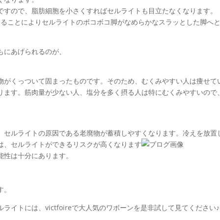
ですので、脂肪細胞を小さくすればセルライトも目立たなくなります。
を当てることによりセルライトのボコボコ脚がなめらかなスラッとした脚へ
もにあげられるのが、
物がくっついて固まったものです。そのため、むくみやすい人は痩せて
ります。筋肉量が少ない人、塩分を多く摂る人は特にむくみやすいので
、セルライトの原因である老廃物が蓄積しやすくなります。冷えを放置
は、セルライトができるリスクが高くなります
能性は十分にあります。
す。
イトには、victfoireで大人気のワボーンを是非試して見てください♪