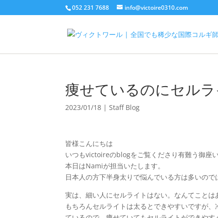
052 231 7688
info@victoire0310.com
痩せているのにセルライト
2023/01/18
|
Staff Blog
皆様こんにちは
いつもvictoireのblogをご覧くださり有難う御座
本日はNamiが担当いたします。
日本人の方下半身太りで悩んでいる方は多いので
実は、細い人にセルライトはない。なんてことは
もちろんセルライトは太るとできやすいですが、
ているので、痩せていてもセルライトができやす