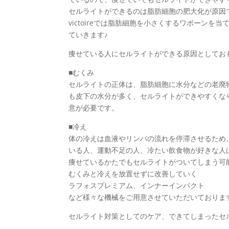
セルライトができるのは脂肪細胞の肥大化が原因
victoireでは脂肪細胞を小さくするワボーン
ていきます♪
痩せている人にセルライトができる原因としてお
■むくみ
セルライトの正体は、脂肪細胞に水分などの老廃
も皮下の水分が多く、セルライトができやすくな
意が必要です。
■冷え
体の冷えは血液やリンパの流れを停滞させるため
いる人、運動不足の人、冷たい飲食物が好きな人
痩せているかたでもセルライトがついてしまう可
むくみと冷えを放置せずに改善していく
ラフォスプレミアム、インナーインパクト
など様々な機械をご用意させていただいておりま
セルライト対策としてのケア、できてしまったセルラ