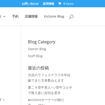
お問い合わせ
採用情報
0 Items
U
予約
店舗情報
Victoire Blog
Blog Category
Owner Blog
Staff Blog
最近の投稿
当店のラフォステラで今年妊
娠できた方多数みえます
夏こそ背中美人へ♪背中コルギ
で後ろ姿に自信を是非
まっ
●victoireオーナーの独り