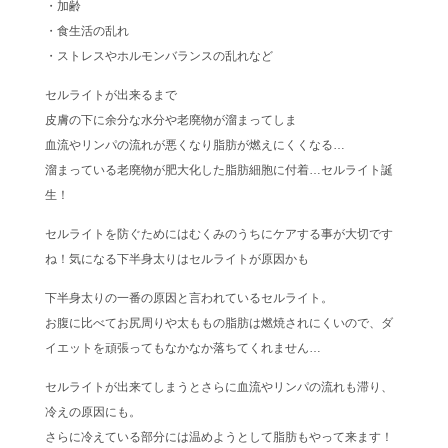
・加齢
・食生活の乱れ
・ストレスやホルモンバランスの乱れなど
セルライトが出来るまで
皮膚の下に余分な水分や老廃物が溜まってしま
血流やリンパの流れが悪くなり脂肪が燃えにくくなる…
溜まっている老廃物が肥大化した脂肪細胞に付着…セルライト誕
生！
セルライトを防ぐためにはむくみのうちにケアする事が大切です
ね！気になる下半身太りはセルライトが原因かも
下半身太りの一番の原因と言われているセルライト。
お腹に比べてお尻周りや太ももの脂肪は燃焼されにくいので、ダ
イエットを頑張ってもなかなか落ちてくれません…
セルライトが出来てしまうとさらに血流やリンパの流れも滞り、
冷えの原因にも。
さらに冷えている部分には温めようとして脂肪もやって来ます！