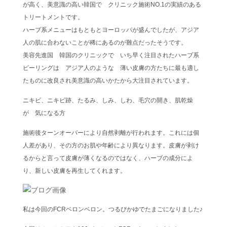
が高く、美意識の高い韓国で クリニック施術NO.1の実績のある
トリートメントです。
ハーブ系メニューはもともとヨーロッパが盛んでしたが、アジア
人の肌に合わないことが稀にあるのが難点だったそうです。
美容先進国 韓国のクリニックで いち早く注目されたハーブ系
ピーリングは アジア人のような 薄い皮膚の方たちに最も適し
たものに改良され美意識の高いかたから大注目されています。
ニキビ、ニキビ跡、たるみ、しみ、しわ、毛穴の開き、肌乾燥
が 気になる方
施術後ターンオーバーにより自然剥離が行われます。これには個
人差があり、その方のお肌や年齢により異なります。皮膚が剥け
るからと言って皮膚が薄くなるのではなく、ハーブの成分によ
り、新しい皮膚を再生してくれます。
私は今回のFCRベロンベロン。つるぴかゆでたまごになりました♪