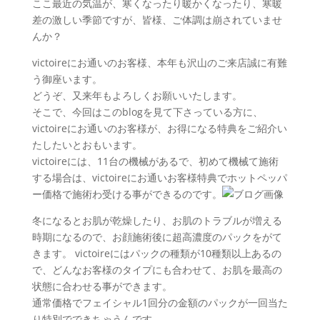
ここ最近の気温が、寒くなったり暖かくなったり、寒暖
差の激しい季節ですが、皆様、ご体調は崩されていませ
んか？
victoireにお通いのお客様、本年も沢山のご来店誠に有難
う御座います。
どうぞ、又来年もよろしくお願いいたします。
そこで、今回はこのblogを見て下さっている方に、
victoireにお通いのお客様が、お得になる特典をご紹介い
たしたいとおもいます。
victoireには、11台の機械があるで、初めて機械て施術
する場合は、victoireにお通いお客様特典でホットペッパ
ー価格で施術わ受ける事ができるのです。
冬になるとお肌が乾燥したり、お肌のトラブルが増える
時期になるので、お顔施術後に超高濃度のパックをがて
きます。 victoireにはパックの種類が10種類以上あるの
で、どんなお客様のタイプにも合わせて、お肌を最高の
状態に合わせる事ができます。
通常価格でフェイシャル1回分の金額のパックが一回当た
り特別でできちゃうんです。