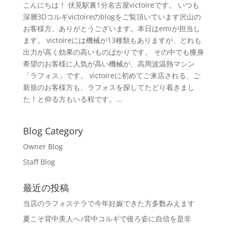
こんにちは！ 伏見駅裏1分名古屋victoireです。 いつも
深層3Dコルギvictoireのblogをご覧頂いています沢山の
お客様方、ありがとうございます。本日はemiが担当し
ます。 victoireには機械が13種類もありますが、どれも
出力が高く効果の高いものばかりです。 その中でも痩身
希望のお客様に人気が高い機械が、高周波温熱マシン
「ラフォス」です。 victoireに初めてご来店される、ご
新規のお客様方も、ラフォスを探してたどり着きまし
た！と仰る方もいる程です。...
Blog Category
Owner Blog
Staff Blog
最近の投稿
当店のラフォステラで今年妊娠できた方多数みえます
夏こそ背中美人へ♪背中コルギで後ろ姿に自信を是非