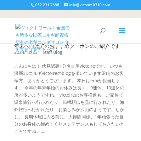
052 231 7688
info@victoire0310.com
年末へ向けてのおすすめクーポンのご紹介です
2024/12/23
|
Staff Blog
こんにちは！ 伏見駅裏1分名古屋victoireです。 いつも
深層3Dコルギvictoireのblogを頂いています沢山のお客
様方、ありがとうございます。 本日はemiが担当しま
す。 今年の年末年始のお休みは長く、9連休、10連休の
所が多いようですね。 victoireのお客様達も、ご家族で
温泉旅行へ行かれたり、箱根駅伝を見に行かれたり、海
外旅行へ行かれたり、お楽しみが沢山のようです。しか
し、 長期休暇に入る前に、大掃除同様、1年頑張った自
分のお身体の締めくくりメンテナンスもしておきたいと
ころですね。...