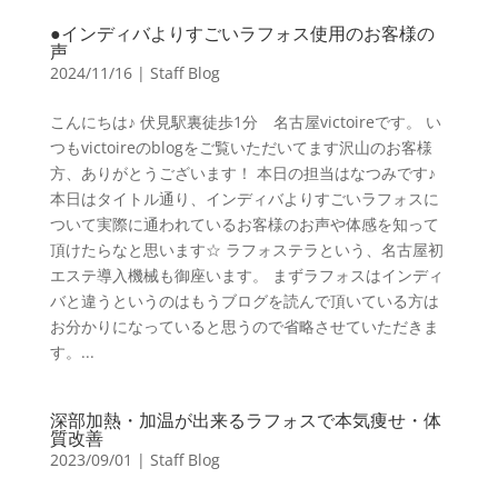
●インディバよりすごいラフォス使用のお客様の
声
2024/11/16
|
Staff Blog
こんにちは♪ 伏見駅裏徒歩1分 名古屋victoireです。 い
つもvictoireのblogをご覧いただいてます沢山のお客様
方、ありがとうございます！ 本日の担当はなつみです♪
本日はタイトル通り、インディバよりすごいラフォスに
ついて実際に通われているお客様のお声や体感を知って
頂けたらなと思います☆ ラフォステラという、名古屋初
エステ導入機械も御座います。 まずラフォスはインディ
バと違うというのはもうブログを読んで頂いている方は
お分かりになっていると思うので省略させていただきま
す。...
深部加熱・加温が出来るラフォスで本気痩せ・体
質改善
2023/09/01
|
Staff Blog