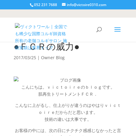
052 231 7688
info@victoire0310.com
●ＦＣＲの威力●
2017/03/25
|
Owner Blog
こんにちは。ｖｉｃｔｏｉｒｅのｂｌｏｇです。
肌再生トリートメントＦＣＲ．
こんなに上がるし、仕上がりが違うのはやはりｖｉｃｔ
ｏｉｒｅだからだと思います。
技術の違いは大事です。
お客様の中には、次の日にチクチク感感じなかったと言