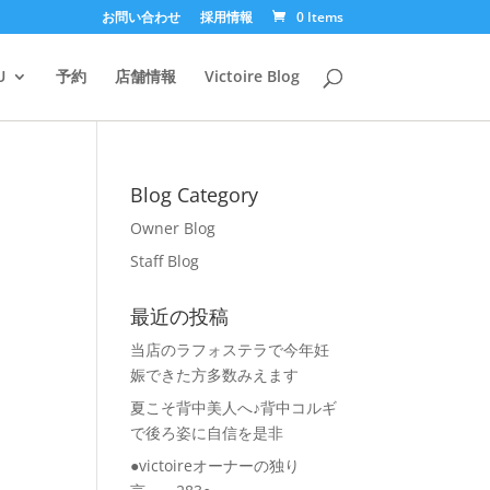
お問い合わせ
採用情報
0 Items
U
予約
店舗情報
Victoire Blog
Blog Category
Owner Blog
Staff Blog
最近の投稿
当店のラフォステラで今年妊
娠できた方多数みえます
夏こそ背中美人へ♪背中コルギ
で後ろ姿に自信を是非
●victoireオーナーの独り