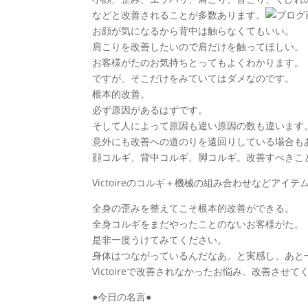
などと改善されることが多数あります。
お顔が気になるから背中は触らなくてもいい。
肩こりを改善したいので肩だけを触ってほしい。
お客様がたのお気持ちとってもよくわかります。
ですが、そこだけをみていてはダメなのです。
根本的改善。
必ず原因があるはずです。
そして人によって原因も違い原因の数も違います
意外にも改善への道のりを遠回りしている場合も
顔コルギ、背中コルギ、脚コルギ。改善すべきこ
Victoireのコルギ＋機械の組み合わせなどアイ
全身の歪みを整えてこそ根本的改善ができる。
全身コルギをまだやったことのないお客様がた。
是非一度うけてみてください。
身体はつながっているんだなあ。と実感し、あと
Victoireで改善されなかったお悩み。改善させてく
●今日の名言●