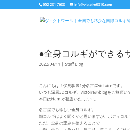
052 231 7688
info@victoire0310.com
●全身コルギができるサロン
2022/04/11
|
Staff Blog
こんにちは！伏見駅裏1分名古屋victoireです。
いつも深層3Dコルギ、victoireのblogをご
本日はNamiが担当いたします。
名古屋でも珍しい全身コルギ。
顔コルギはよく聞くかと思いますが、ボディコル
ただ、全身の歪みを整えることで
小顔、歪み、エラハリ、肩こり、首こり、くびれ