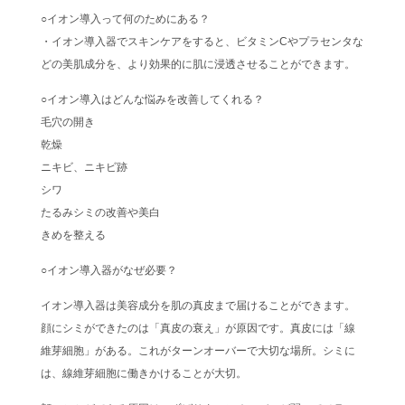
○イオン導入って何のためにある？
・イオン導入器でスキンケアをすると、ビタミンCやプラセンタな
どの美肌成分を、より効果的に肌に浸透させることができます。
○イオン導入はどんな悩みを改善してくれる？
毛穴の開き
乾燥
ニキビ、ニキビ跡
シワ
たるみシミの改善や美白
きめを整える
○イオン導入器がなぜ必要？
イオン導入器は美容成分を肌の真皮まで届けることができます。
顔にシミができたのは「真皮の衰え」が原因です。真皮には「線
維芽細胞」がある。これがターンオーバーで大切な場所。シミに
は、線維芽細胞に働きかけることが大切。