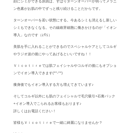
顔にシミができる原因は、ずばりターンオーバーが弱ってメラニ
ン色素がお肌の中でずっと残り続けることだからです。
ターンオーバーを若い状態にする。今あるシミも消えるし新しい
シミもできなくなる。その線維芽細胞に働きかけるのが「イオン
導入」なのです（≧∇≦）
美肌を手に入れることができるのでスペシャルケアとしてコルギ
やラジオ波の後にやってあげるといいですね！！
Ｖｉｃｏｔｉｒｅでは肌フェイシャルやコルギの後にもオプショ
ンでイオン導入できます(*^-^*)
痩身後でもイオン導入する方も増えてきています♪
そしてコルギ以外にも肌のフェイシャルで毛穴吸引+石膏パック
+イオン導入でこられるお客様もおります♪
詳しくはお電話ください！
皆様もＶｉｃｏｔｉｒｅで一緒に綺麗になりませんか？