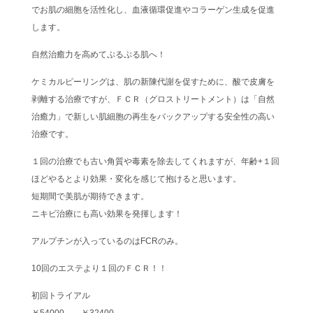
でお肌の細胞を活性化し、血液循環促進やコラーゲン生成を促進
します。
自然治癒力を高めてぷるぷる肌へ！
ケミカルピーリングは、肌の新陳代謝を促すために、酸で皮膚を
剥離する治療ですが、ＦＣＲ（グロストリートメント）は「自然
治癒力」で新しい肌細胞の再生をバックアップする安全性の高い
治療です。
１回の治療でも古い角質や毒素を除去してくれますが、年齢+１回
ほどやるとより効果・変化を感じて抱けると思います。
短期間で美肌が期待できます。
ニキビ治療にも高い効果を発揮します！
アルプチンが入っているのはFCRのみ。
10回のエステより１回のＦＣＲ！！
初回トライアル