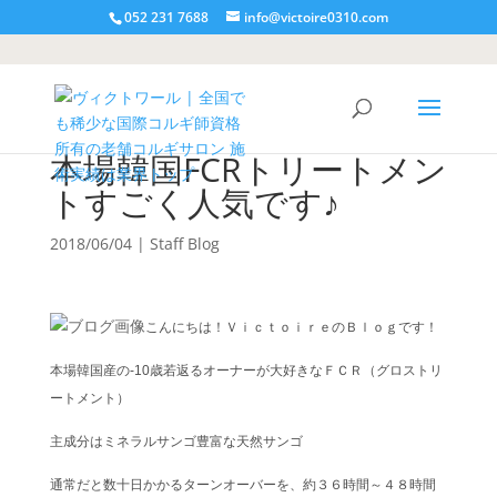
052 231 7688
info@victoire0310.com
本場韓国FCRトリートメン
トすごく人気です♪
2018/06/04
|
Staff Blog
こんにちは！ＶｉｃｔｏｉｒｅのＢｌｏｇです！
本場韓国産の-10歳若返るオーナーが大好きなＦＣＲ（グロストリ
ートメント）
主成分はミネラルサンゴ豊富な天然サンゴ
通常だと数十日かかるターンオーバーを、約３６時間～４８時間