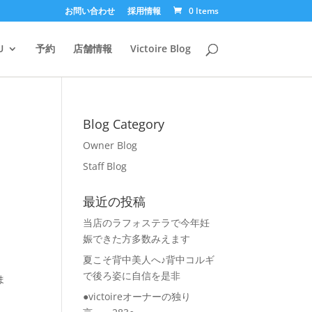
お問い合わせ
採用情報
0 Items
U
予約
店舗情報
Victoire Blog
Blog Category
Owner Blog
Staff Blog
最近の投稿
当店のラフォステラで今年妊
娠できた方多数みえます
夏こそ背中美人へ♪背中コルギ
で後ろ姿に自信を是非
ま
●victoireオーナーの独り