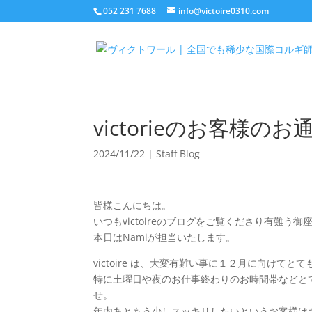
052 231 7688
info@victoire0310.com
victorieのお客様
2024/11/22
|
Staff Blog
皆様こんにちは。
いつもvictoireのブログをご覧くださり有難う御
本日はNamiが担当いたします。
victoire は、大変有難い事に１２月に向けて
特に土曜日や夜のお仕事終わりのお時間帯などと
せ。
年内あともう少しスッキリしたいというお客様は