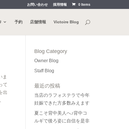
お問い合わせ
採用情報
0 Items
U
予約
店舗情報
Victoire Blog
Blog Category
Owner Blog
Staff Blog
いま
って
最近の投稿
を出
当店のラフォステラで今年
、
妊娠できた方多数みえます
夏こそ背中美人へ♪背中コ
ルギで後ろ姿に自信を是非